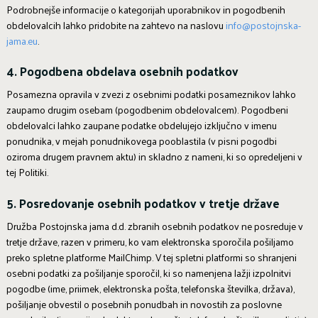
Podrobnejše informacije o kategorijah uporabnikov in pogodbenih
obdelovalcih lahko pridobite na zahtevo na naslovu
info@postojnska-
jama.eu
.
4. Pogodbena obdelava osebnih podatkov
Posamezna opravila v zvezi z osebnimi podatki posameznikov lahko
zaupamo drugim osebam (pogodbenim obdelovalcem). Pogodbeni
obdelovalci lahko zaupane podatke obdelujejo izključno v imenu
ponudnika, v mejah ponudnikovega pooblastila (v pisni pogodbi
oziroma drugem pravnem aktu) in skladno z nameni, ki so opredeljeni v
tej Politiki.
5. Posredovanje osebnih podatkov v tretje države
Družba Postojnska jama d.d. zbranih osebnih podatkov ne posreduje v
tretje države, razen v primeru, ko vam elektronska sporočila pošiljamo
preko spletne platforme MailChimp. V tej spletni platformi so shranjeni
osebni podatki za pošiljanje sporočil, ki so namenjena lažji izpolnitvi
pogodbe (ime, priimek, elektronska pošta, telefonska številka, država),
pošiljanje obvestil o posebnih ponudbah in novostih za poslovne