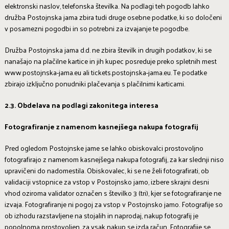
elektronski naslov, telefonska številka. Na podlagi teh pogodb lahko
družba Postojnska jama zbira tudi druge osebne podatke, ki so določeni
v posamezni pogodbi in so potrebni za izvajanje te pogodbe.
Družba Postojnska jama d.d. ne zbira številk in drugih podatkov, ki se
nanašajo na plačilne kartice in jih kupec posreduje preko spletnih mest
www.postojnska-jama.eu ali tickets.postojnska-jama.eu. Te podatke
zbirajo izključno ponudniki plačevanja s plačilnimi karticami.
2.3. Obdelava na podlagi zakonitega interesa
Fotografiranje z namenom kasnejšega nakupa fotografij
Pred ogledom Postojnske jame se lahko obiskovalci prostovoljno
fotografirajo z namenom kasnejšega nakupa fotografij, za kar slednji niso
upravičeni do nadomestila. Obiskovalec, ki se ne želi fotografirati, ob
validaciji vstopnice za vstop v Postojnsko jamo, izbere skrajni desni
vhod oziroma validator označen s številko 3 (tri), kjer se fotografiranje ne
izvaja. Fotografiranje ni pogoj za vstop v Postojnsko jamo. Fotografije so
ob izhodu razstavljene na stojalih in naprodaj, nakup fotografij je
popolnoma prostovoljen, za vsak nakup se izda račun. Fotografije se