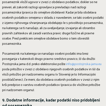
posameznik vložil ugovor v zvezi z obdelavo podatkov, dokler se ne
preveri, ali zakoniti razlogi upravljavca prevladajo nad razlogi
posameznika (pravica do omejitve obdelave). Kadar je bila obdelava
osebnih podatkov omejena v skladu z navedenim, se taki osebni podatki
z izjemo njihovega shranjevanja obdelujejo le s privolitvijo posameznika,
na katerega se ti nanašajo, ali za uveljavljanje, izvajanje ali obrambo
pravnih zahtevkov ali zaradi varstva pravic druge fizične ali pravne
osebe. Pred preklicem omejitve obdelave bomo o tem obvestili
posameznika.
Posameznik na katerega se nanašajo osebni podatki ima brez
poseganja v katerokoli drugo pravno sredstvo pravico, (i) da družbi
Postojnska jama d.d. preko elektronske pošte
info@postojnska-jama.eu
poda pritožbo v zvezi z obdelavo njegovih osebnih podatkov in (ii) da
vloži pritožbo pri nadzornemu organu (v Sloveniji je to Informacijski
pooblaščenec), če meni, da obdelava osebnih podatkov v zvezi z njim
krši predpise o varstvu osebnih podatkov (pravica do vložitve pritožbe
pri nadzornem organu).
9. Dodatne informacije, kadar podatki niso pridobljeni
od posameznika