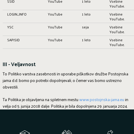
SSID
YouTube
1 leto
Vsebine
YouTube.
LOGIN_INFO
YouTube
1 leto
Vsebine
YouTube.
YSC
YouTube
seja
Vsebine
YouTube.
SAPISID
YouTube
1 leto
Vsebine
YouTube.
III - Veljavnost
To Politiko varstva zasebnosti in uporabe piškotkov družbe Postojnska
jama d.d. bomo po potrebi dopolnjevali, o čemer vas bomo ustrezno
obvestili.
Ta Politika je objavljena na spletnem mestu
www.postojnska-jama.eu
in
velja od 5. junija 2018 dalje. Politika je bila dopolnjena 29. januarja 2024.