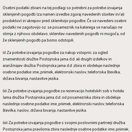
Osebni podatki zbrani na tej podlagi so potrebni za potrebe izvajanja
sklenjenih pogodb (za namen izvedbe zgoraj navedenih storitev in/ali
produktov) in ukrepov pred sklenitvijo pogodbe. Če se navedeni osebni
podatki ne zagotovijo oz. se posameznik na katerega se nanašajo ne
strinja z njihovo obdelavo, sklenitev navedenih pogodb ni mogoča, od
že sklenjenih pogodb pa bomo odstopili.
(i) Za potrebe izvajanja pogodbe za nakup vstopnic za ogled
znamenitosti družbe Postojnska jama d.d. ali drugih izdelkov in
aranžmajev družba Postojnska jama d.d. zbira in obdeluje naslednje
osebne podatke: ime, priimek, elektronski naslov, telefonska številka,
država bivanja, nastavitve jezika.
(ii) Za potrebe izvajanja pogodbe za rezervacijo hotelskih sob v hotelu
Jama družba Postojnska jama d.d. od posameznika zbira in obdeluje
naslednje osebne podatke: ime, priimek, elektronski naslov, telefonska
številka, naslov, država bivanja, nastavitve jezika.
(iii) Za potrebe izvajanja pogodbe s svojimi poslovnimi partnerji družba
Postojnska jama praviloma zbira naslednje osebne podatke: ime, priimek,