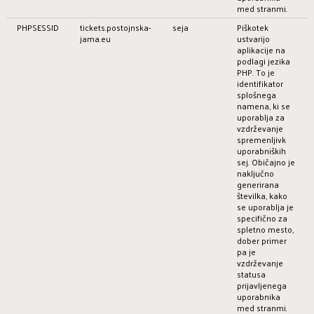
med stranmi.
PHPSESSID
tickets.postojnska-
seja
Piškotek
jama.eu
ustvarijo
aplikacije na
podlagi jezika
PHP. To je
identifikator
splošnega
namena, ki se
uporablja za
vzdrževanje
spremenljivk
uporabniških
sej. Običajno je
naključno
generirana
številka, kako
se uporablja je
specifično za
spletno mesto,
dober primer
pa je
vzdrževanje
statusa
prijavljenega
uporabnika
med stranmi.