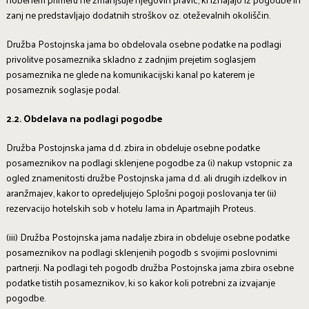
zanj ne predstavljajo dodatnih stroškov oz. oteževalnih okoliščin.
Družba Postojnska jama bo obdelovala osebne podatke na podlagi
privolitve posameznika skladno z zadnjim prejetim soglasjem
posameznika ne glede na komunikacijski kanal po katerem je
posameznik soglasje podal.
2.2. Obdelava na podlagi pogodbe
Družba Postojnska jama d.d. zbira in obdeluje osebne podatke
posameznikov na podlagi sklenjene pogodbe za (i) nakup vstopnic za
ogled znamenitosti družbe Postojnska jama d.d. ali drugih izdelkov in
aranžmajev, kakor to opredeljujejo Splošni pogoji poslovanja ter (ii)
rezervacijo hotelskih sob v hotelu Jama in Apartmajih Proteus.
(iii) Družba Postojnska jama nadalje zbira in obdeluje osebne podatke
posameznikov na podlagi sklenjenih pogodb s svojimi poslovnimi
partnerji. Na podlagi teh pogodb družba Postojnska jama zbira osebne
podatke tistih posameznikov, ki so kakor koli potrebni za izvajanje
pogodbe.