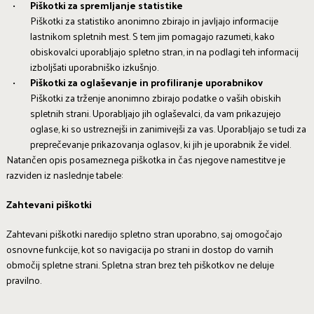
Piškotki za spremljanje statistike
Piškotki za statistiko anonimno zbirajo in javljajo informacije
lastnikom spletnih mest. S tem jim pomagajo razumeti, kako
obiskovalci uporabljajo spletno stran, in na podlagi teh informacij
izboljšati uporabniško izkušnjo.
Piškotki za oglaševanje in profiliranje uporabnikov
Piškotki za trženje anonimno zbirajo podatke o vaših obiskih
spletnih strani. Uporabljajo jih oglaševalci, da vam prikazujejo
oglase, ki so ustreznejši in zanimivejši za vas. Uporabljajo se tudi za
preprečevanje prikazovanja oglasov, ki jih je uporabnik že videl.
Natančen opis posameznega piškotka in čas njegove namestitve je
razviden iz naslednje tabele:
Zahtevani piškotki
Zahtevani piškotki naredijo spletno stran uporabno, saj omogočajo
osnovne funkcije, kot so navigacija po strani in dostop do varnih
območij spletne strani. Spletna stran brez teh piškotkov ne deluje
pravilno.