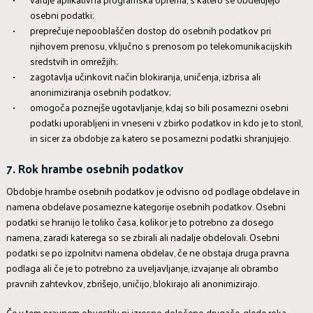
osebni podatki;
preprečuje nepooblaščen dostop do osebnih podatkov pri
njihovem prenosu, vključno s prenosom po telekomunikacijskih
sredstvih in omrežjih;
zagotavlja učinkovit način blokiranja, uničenja, izbrisa ali
anonimiziranja osebnih podatkov;
omogoča poznejše ugotavljanje, kdaj so bili posamezni osebni
podatki uporabljeni in vneseni v zbirko podatkov in kdo je to storil,
in sicer za obdobje za katero se posamezni podatki shranjujejo.
7. Rok hrambe osebnih podatkov
Obdobje hrambe osebnih podatkov je odvisno od podlage obdelave in
namena obdelave posamezne kategorije osebnih podatkov. Osebni
podatki se hranijo le toliko časa, kolikor je to potrebno za dosego
namena, zaradi katerega so se zbirali ali nadalje obdelovali. Osebni
podatki se po izpolnitvi namena obdelav, če ne obstaja druga pravna
podlaga ali če je to potrebno za uveljavljanje, izvajanje ali obrambo
pravnih zahtevkov, zbrišejo, uničijo, blokirajo ali anonimizirajo.
Če v tem pravnem obvestilu ni izrecno določeno drugače, glede roka