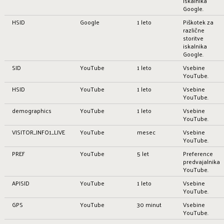
iskalnika
Google.
HSID
Google
1 leto
Piškotek za
različne
storitve
iskalnika
Google.
SID
YouTube
1 leto
Vsebine
YouTube.
HSID
YouTube
1 leto
Vsebine
YouTube.
demographics
YouTube
1 leto
Vsebine
YouTube.
VISITOR_INFO1_LIVE
YouTube
mesec
Vsebine
YouTube.
PREF
YouTube
5 let
Preference
predvajalnika
YouTube.
APISID
YouTube
1 leto
Vsebine
YouTube.
GPS
YouTube
30 minut
Vsebine
YouTube.