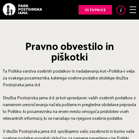
VSTOPNICE
Pravno obvestilo in
piškotki
Ta Politika varstva osebnih podatkov (v nadaljevanju kot »Politika«) velja
za vsakega posameznika, katerega osebne podatke obdeluje družba
Postojnska jama d.d.
Družba Postojnska jama d.d. je kot upravljavec vaših osebnih podatkov z
namenom uresničevanja načela poštene in pregledne obdelave pripravila
to Politiko, ki posamezniku na enem mestu omogoča pridobitev vseh
relevantnih informacij, ki se nanašajo na njegove osebne podatke.
V družbi Postojnska jama d.d. spoštujemo vašo zasebnost in bomo vaše
osebne podatke uporabili izključno za namene navedene v tej Politiki.