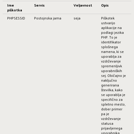
Ime
Servis
Veljavnost
Opis
piškotka
PHPSESSID
Postojnska jama
seja
Piškotek
ustvarijo
aplikacije na
podlagi jezika
PHP. To je
identifikator
splošnega
namena, ki se
uporablja za
vzdrževanje
spremenljivk
uporabniških
sej. Običajno je
naključno
generirana
številka, kako
se uporablja je
specifično za
spletno mesto,
dober primer
pa je
vzdrževanje
statusa
prijavljenega
uporabnika