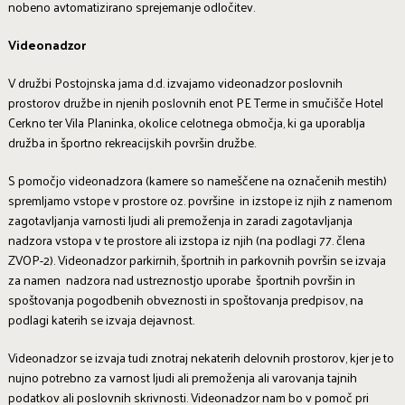
nobeno avtomatizirano sprejemanje odločitev.
Videonadzor
V družbi Postojnska jama d.d. izvajamo videonadzor poslovnih
prostorov družbe in njenih poslovnih enot PE Terme in smučišče Hotel
Cerkno ter Vila Planinka, okolice celotnega območja, ki ga uporablja
družba in športno rekreacijskih površin družbe.
S pomočjo videonadzora (kamere so nameščene na označenih mestih)
spremljamo vstope v prostore oz. površine in izstope iz njih z namenom
zagotavljanja varnosti ljudi ali premoženja in zaradi zagotavljanja
nadzora vstopa v te prostore ali izstopa iz njih (na podlagi 77. člena
ZVOP-2). Videonadzor parkirnih, športnih in parkovnih površin se izvaja
za namen nadzora nad ustreznostjo uporabe športnih površin in
spoštovanja pogodbenih obveznosti in spoštovanja predpisov, na
podlagi katerih se izvaja dejavnost.
Videonadzor se izvaja tudi znotraj nekaterih delovnih prostorov, kjer je to
nujno potrebno za varnost ljudi ali premoženja ali varovanja tajnih
podatkov ali poslovnih skrivnosti. Videonadzor nam bo v pomoč pri