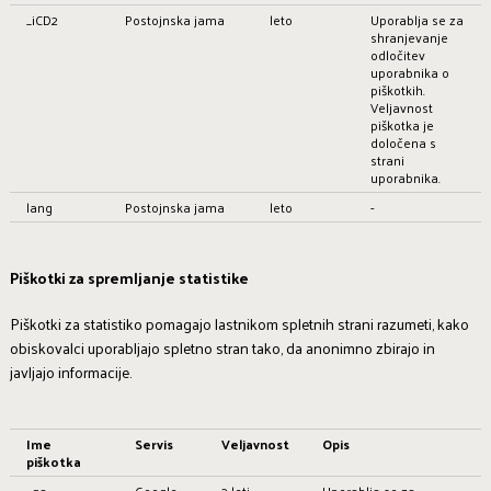
_iCD2
Postojnska jama
leto
Uporablja se za
shranjevanje
odločitev
uporabnika o
piškotkih.
Veljavnost
piškotka je
določena s
strani
uporabnika.
lang
Postojnska jama
leto
-
Piškotki za spremljanje statistike
Piškotki za statistiko pomagajo lastnikom spletnih strani razumeti, kako
obiskovalci uporabljajo spletno stran tako, da anonimno zbirajo in
javljajo informacije.
Ime
Servis
Veljavnost
Opis
piškotka
_ga
Google
2 leti
Uporablja se za