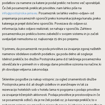
podatkov za namene za katere je podal preklic ne bomo več uporabljali.
Če želi posameznik preklicati privolitev, nam lahko piše na
info@postojnska-jama.eu
. Posameznik se lahko vedno »odjavi« od
prejemanja posameznih sporočil preko komunikacijskega kanala, preko
katerega je prejel določeno sporočilo. Povezava do odjave oz.
informacija, kako odjavo realizirati, se nahaja v sporočilu. Zahtevo
posameznika po preklicu bomo zabeležil v svojem sistemu in jo začeli
uveljavljati nemudoma oz. najkasneje 15 dni po prejemu.
V primeru, da posameznik ne poda privolitve za izvajanje zgoraj naštetih
namenov obdelave osebnih podatkov, ga poda delno ali soglasje
(delno) prekliče, bo družba Postojnska jama d.d. takšnega posameznika
obveščala le v primerih in v obsegu dane privolitve oziroma na načine, ki
jih dovoljuje veljavna zakonodaja.
Sklenitev pogodbe za nakup vstopnic za ogled znamenitosti družbe
Postojnska jama d.d. ali drugih izdelkov in aranžmajev in/ali za
rezervacijo hotelskih sob v hotelu Jama ni pogojena s podajo privolitve
za izvajanje trženjskih aktivnosti. Podaja privolitve je prostovoljna in če
se posameznik odloči, da je ne želi podati oz. jo kasneje prekliče, to v
nobenem primeru ne zmanjšuje njegovih pravic, ki izhajajo iz pogodbe in