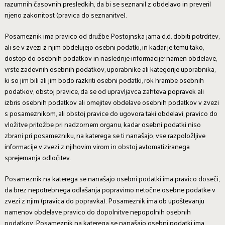
razumnih časovnih presledkih, da bi se seznanil z obdelavo in preveril
njeno zakonitost (pravica do seznanitve).
Posameznik ima pravico od družbe Postojnska jama d.d. dobiti potrditev,
ali se v zvezi z njim obdelujejo osebni podatki, in kadar je temu tako,
dostop do osebnih podatkov in naslednje informacije: namen obdelave,
vrste zadevnih osebnih podatkov, uporabnike ali kategorije uporabnika,
ki so jim bili ali jim bodo razkriti osebni podatki, rok hrambe osebnih
podatkov, obstoj pravice, da se od upravljavca zahteva popravek ali
izbris osebnih podatkov ali omejitev obdelave osebnih podatkov v zvezi
s posameznikom, ali obstoj pravice do ugovora taki obdelavi, pravico do
vložitve pritožbe pri nadzornem organu, kadar osebni podatki niso
zbrani pri posamezniku, na katerega se ti nanašajo, vse razpoložljive
informacije v zvezi z njihovim virom in obstoj avtomatiziranega
sprejemanja odločitev.
Posameznik na katerega se nanašajo osebni podatki ima pravico doseči,
da brez nepotrebnega odlašanja popravimo netočne osebne podatke v
zvezi z njim (pravica do popravka). Posameznik ima ob upoštevanju
namenov obdelave pravico do dopolnitve nepopolnih osebnih
podatkov. Posameznik na katerega se nanašajo osebni podatki ima