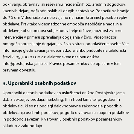
odkrivanju, obravnavi ali reševanju incidenčnih oz. izrednih dogodkov,
kaznivih dejanj, odškodninskih ali drugih zahtevkov. Posnetki se hranijo
do 70 dni. Videonadzora ne izvajamo na način, ki bi imel poseben vpliv
obdelave. Prav tako videonadzor ne omogoča neobičajne nadaljnje
obdelave, kot so prenosi subjektom v tretje države, možnost zvočne
intervencije v primeru spremljanja dogajanja v živo. Videonadzor
omogoča spremljanje dogajanja v živo s strani pooblaščene osebe. Vse
informacije glede izvajanja videonadzora lahko pridobite na telefonski
številki 05 700 01 00 oz. elektronskem naslovu družbe
info@postojnska-jama.eu. Pravice posameznikov so opisane v tem
pravnem obvestilu.
3. Uporabniki osebnih podatkov
Uporabniki osebnih podatkov so uslužbenci družbe Postojnska jama
d.d. iz sektorjev prodaja, marketing, IT in hotel Jama ter pogodbenih
obdelovalci, ki so na podlagi delovnopravne zakonodaje, pogodb o
obdelovanju osebnih podatkov, pogodb o varovanju zaupnih podatkov
in podobno zavezani k varovanju osebnih podatkov posameznikov
skladno z zakonodajo.