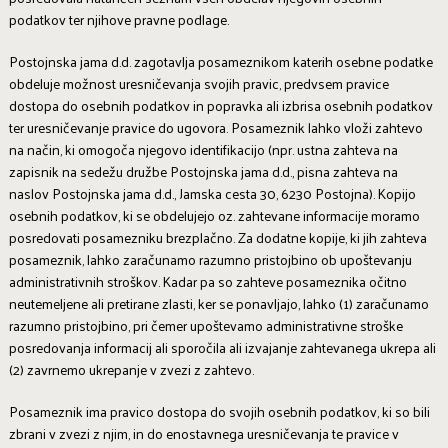
podatkov ter njihove pravne podlage.
Postojnska jama d.d. zagotavlja posameznikom katerih osebne podatke
obdeluje možnost uresničevanja svojih pravic, predvsem pravice
dostopa do osebnih podatkov in popravka ali izbrisa osebnih podatkov
ter uresničevanje pravice do ugovora. Posameznik lahko vloži zahtevo
na način, ki omogoča njegovo identifikacijo (npr. ustna zahteva na
zapisnik na sedežu družbe Postojnska jama d.d., pisna zahteva na
naslov Postojnska jama d.d., Jamska cesta 30, 6230 Postojna). Kopijo
osebnih podatkov, ki se obdelujejo oz. zahtevane informacije moramo
posredovati posamezniku brezplačno. Za dodatne kopije, ki jih zahteva
posameznik, lahko zaračunamo razumno pristojbino ob upoštevanju
administrativnih stroškov. Kadar pa so zahteve posameznika očitno
neutemeljene ali pretirane zlasti, ker se ponavljajo, lahko (1) zaračunamo
razumno pristojbino, pri čemer upoštevamo administrativne stroške
posredovanja informacij ali sporočila ali izvajanje zahtevanega ukrepa ali
(2) zavrnemo ukrepanje v zvezi z zahtevo.
Posameznik ima pravico dostopa do svojih osebnih podatkov, ki so bili
zbrani v zvezi z njim, in do enostavnega uresničevanja te pravice v