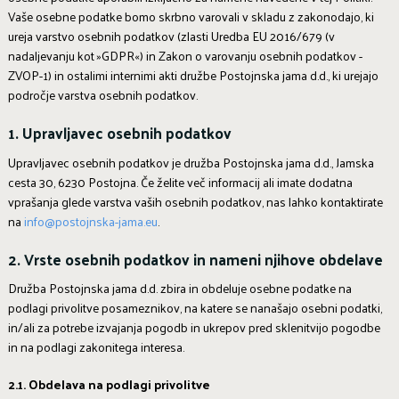
Vaše osebne podatke bomo skrbno varovali v skladu z zakonodajo, ki
ureja varstvo osebnih podatkov (zlasti Uredba EU 2016/679 (v
nadaljevanju kot »GDPR«) in Zakon o varovanju osebnih podatkov -
ZVOP-1) in ostalimi internimi akti družbe Postojnska jama d.d., ki urejajo
področje varstva osebnih podatkov.
1. Upravljavec osebnih podatkov
Upravljavec osebnih podatkov je družba Postojnska jama d.d., Jamska
cesta 30, 6230 Postojna. Če želite več informacij ali imate dodatna
vprašanja glede varstva vaših osebnih podatkov, nas lahko kontaktirate
na
info@postojnska-jama.eu
.
2. Vrste osebnih podatkov in nameni njihove obdelave
Družba Postojnska jama d.d. zbira in obdeluje osebne podatke na
podlagi privolitve posameznikov, na katere se nanašajo osebni podatki,
in/ali za potrebe izvajanja pogodb in ukrepov pred sklenitvijo pogodbe
in na podlagi zakonitega interesa.
2.1. Obdelava na podlagi privolitve