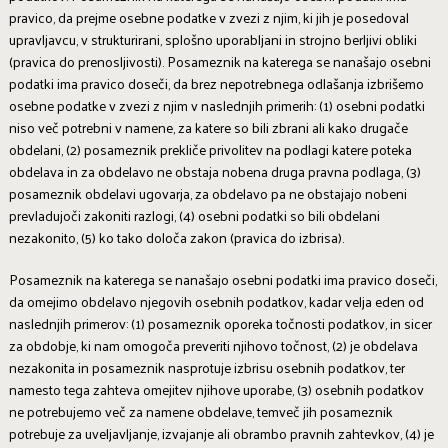
pravico, da prejme osebne podatke v zvezi z njim, ki jih je posedoval
upravljavcu, v strukturirani, splošno uporabljani in strojno berljivi obliki
(pravica do prenosljivosti). Posameznik na katerega se nanašajo osebni
podatki ima pravico doseči, da brez nepotrebnega odlašanja izbrišemo
osebne podatke v zvezi z njim v naslednjih primerih: (1) osebni podatki
niso več potrebni v namene, za katere so bili zbrani ali kako drugače
obdelani, (2) posameznik prekliče privolitev na podlagi katere poteka
obdelava in za obdelavo ne obstaja nobena druga pravna podlaga, (3)
posameznik obdelavi ugovarja, za obdelavo pa ne obstajajo nobeni
prevladujoči zakoniti razlogi, (4) osebni podatki so bili obdelani
nezakonito, (5) ko tako določa zakon (pravica do izbrisa).
Posameznik na katerega se nanašajo osebni podatki ima pravico doseči,
da omejimo obdelavo njegovih osebnih podatkov, kadar velja eden od
naslednjih primerov: (1) posameznik oporeka točnosti podatkov, in sicer
za obdobje, ki nam omogoča preveriti njihovo točnost, (2) je obdelava
nezakonita in posameznik nasprotuje izbrisu osebnih podatkov, ter
namesto tega zahteva omejitev njihove uporabe, (3) osebnih podatkov
ne potrebujemo več za namene obdelave, temveč jih posameznik
potrebuje za uveljavljanje, izvajanje ali obrambo pravnih zahtevkov, (4) je