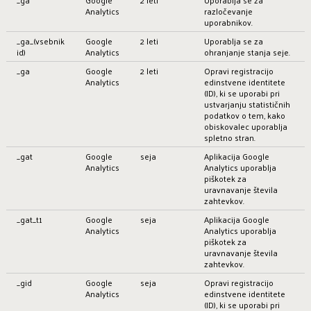
Analytics
razločevanje
uporabnikov.
_ga_(vsebnik
Google
2 leti
Uporablja se za
id)
Analytics
ohranjanje stanja seje.
_ga
Google
2 leti
Opravi registracijo
Analytics
edinstvene identitete
(ID), ki se uporabi pri
ustvarjanju statističnih
podatkov o tem, kako
obiskovalec uporablja
spletno stran.
_gat
Google
seja
Aplikacija Google
Analytics
Analytics uporablja
piškotek za
uravnavanje števila
zahtevkov.
_gat_t1
Google
seja
Aplikacija Google
Analytics
Analytics uporablja
piškotek za
uravnavanje števila
zahtevkov.
_gid
Google
seja
Opravi registracijo
Analytics
edinstvene identitete
(ID), ki se uporabi pri