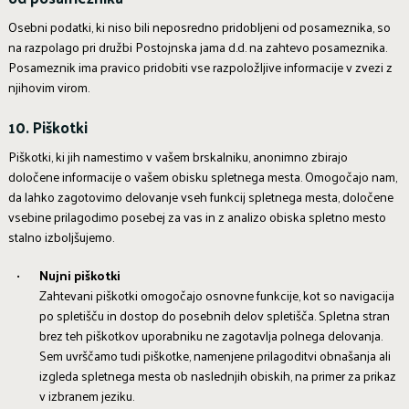
Osebni podatki, ki niso bili neposredno pridobljeni od posameznika, so
na razpolago pri družbi Postojnska jama d.d. na zahtevo posameznika.
Posameznik ima pravico pridobiti vse razpoložljive informacije v zvezi z
njihovim virom.
10. Piškotki
Piškotki, ki jih namestimo v vašem brskalniku, anonimno zbirajo
določene informacije o vašem obisku spletnega mesta. Omogočajo nam,
da lahko zagotovimo delovanje vseh funkcij spletnega mesta, določene
vsebine prilagodimo posebej za vas in z analizo obiska spletno mesto
stalno izboljšujemo.
Nujni piškotki
Zahtevani piškotki omogočajo osnovne funkcije, kot so navigacija
po spletišču in dostop do posebnih delov spletišča. Spletna stran
brez teh piškotkov uporabniku ne zagotavlja polnega delovanja.
Sem uvrščamo tudi piškotke, namenjene prilagoditvi obnašanja ali
izgleda spletnega mesta ob naslednjih obiskih, na primer za prikaz
v izbranem jeziku.