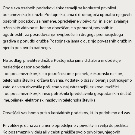
Obdelava osebnih podatkov lahko temelji na konkretni privolitvi
posameznika, ki družbi Postojnska jama d.d. omogoča uporabo njegovih
osebnih podatkov za namene, opredeljene v privolitvi, in sicer izvajanje
trženjskih aktivnosti, kot so obveščanje o ponudbi, novostih in
ugodnostih, za posredovanje revij, brošur in drugega promocijskega
gradiva o ponudbi družbe Postojnska jama d.d., z njo povezanih družb in
njenih poslovnih partnerjev.
Na podlagi privolitve družba Postojnska jama d.d. zbira in obdeluje
naslednje osebne podatke:
- od posameznikov, ki so potrošniki: ime, priimek, elektronski naslov,
telefonska številka, država bivanja. Podatek o državi bivanja potrebujemo
zato, da vam obvestila pošljemo v najustreznejši jezikovni različici;
- od posameznikov, ki niso potrošniki (predstavniki gospodarskih družb):
ime, priimek, elektronski naslov in telefonska številka.
Obveščali vas bomo preko kontaktnih podatkov, ki jih pridobimo od vas.
Privolitev je dana za namene opredeljene v privolitvi in velja do preklica.
Ko posameznik v delu ali v celoti prekliče svojo privolitev, njegovih