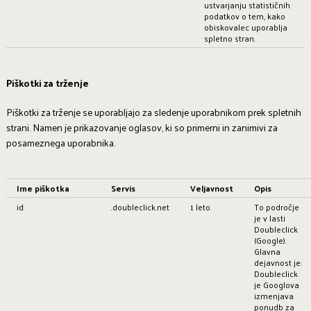
ustvarjanju statističnih
podatkov o tem, kako
obiskovalec uporablja
spletno stran.
Piškotki za trženje
Piškotki za trženje se uporabljajo za sledenje uporabnikom prek spletnih
strani. Namen je prikazovanje oglasov, ki so primerni in zanimivi za
posameznega uporabnika.
Ime piškotka
Servis
Veljavnost
Opis
id
.doubleclick.net
1 leto
To področje
je v lasti
Doubleclick
(Google).
Glavna
dejavnost je:
Doubleclick
je Googlova
izmenjava
ponudb za