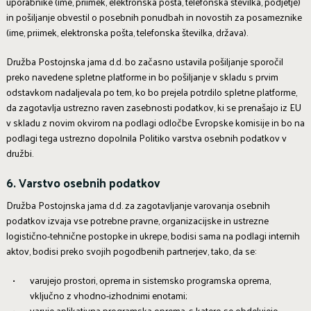
uporabnike (ime, priimek, elektronska pošta, telefonska številka, podjetje)
in pošiljanje obvestil o posebnih ponudbah in novostih za posameznike
(ime, priimek, elektronska pošta, telefonska številka, država).
Družba Postojnska jama d.d. bo začasno ustavila pošiljanje sporočil
preko navedene spletne platforme in bo pošiljanje v skladu s prvim
odstavkom nadaljevala po tem, ko bo prejela potrdilo spletne platforme,
da zagotavlja ustrezno raven zasebnosti podatkov, ki se prenašajo iz EU
v skladu z novim okvirom na podlagi odločbe Evropske komisije in bo na
podlagi tega ustrezno dopolnila Politiko varstva osebnih podatkov v
družbi.
6. Varstvo osebnih podatkov
Družba Postojnska jama d.d. za zagotavljanje varovanja osebnih
podatkov izvaja vse potrebne pravne, organizacijske in ustrezne
logistično-tehnične postopke in ukrepe, bodisi sama na podlagi internih
aktov, bodisi preko svojih pogodbenih partnerjev, tako, da se:
varujejo prostori, oprema in sistemsko programska oprema,
vključno z vhodno-izhodnimi enotami;
varuje aplikativna programska oprema, s katero se obdelujejo