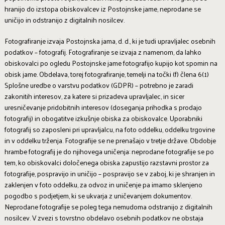
hranijo do izstopa obiskovalcev iz Postojnske jame, neprodane se
uničijo in odstranijo z digitalnih nosilcev.
Fotografiranje izvaja Postojnska jama, d. d., ki je tudi upravljalec osebnih
podatkov – fotografij. Fotografiranje se izvaja z namenom, da lahko
obiskovalci po ogledu Postojnske jame fotografijo kupijo kot spomin na
obisk jame. Obdelava, torej fotografiranje, temelji na točki (f) člena 6(1)
Splošne uredbe o varstvu podatkov (GDPR) – potrebno je zaradi
zakonitih interesov, za katere si prizadeva upravljalec, in sicer
uresničevanje pridobitnih interesov (doseganja prihodka s prodajo
fotografij) in obogatitve izkušnje obiska za obiskovalce. Uporabniki
fotografij so zaposleni pri upravljalcu, na foto oddelku, oddelku trgovine
in v oddelku trženja. Fotografije se ne prenašajo v tretje države. Obdobje
hrambe fotografij je do njihovega uničenja: neprodane fotografije se po
tem, ko obiskovalci določenega obiska zapustijo razstavni prostor za
fotografije, pospravijo in uničijo – pospravijo se v zaboj, ki je shranjen in
zaklenjen v foto oddelku, za odvoz in uničenje pa imamo sklenjeno
pogodbo s podjetjem, ki se ukvarja z uničevanjem dokumentov.
Neprodane fotografije se poleg tega nemudoma odstranijo z digitalnih
nosilcev. V zvezi s tovrstno obdelavo osebnih podatkov ne obstaja