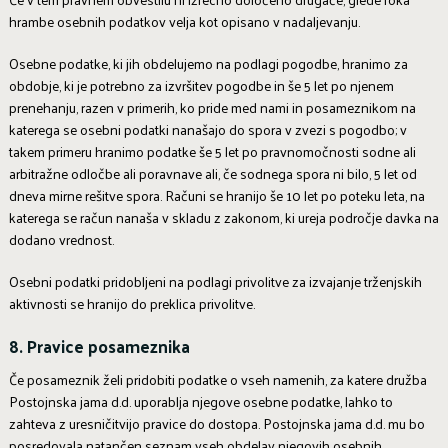
hrambe osebnih podatkov velja kot opisano v nadaljevanju.
Osebne podatke, ki jih obdelujemo na podlagi pogodbe, hranimo za
obdobje, ki je potrebno za izvršitev pogodbe in še 5 let po njenem
prenehanju, razen v primerih, ko pride med nami in posameznikom na
katerega se osebni podatki nanašajo do spora v zvezi s pogodbo; v
takem primeru hranimo podatke še 5 let po pravnomočnosti sodne ali
arbitražne odločbe ali poravnave ali, če sodnega spora ni bilo, 5 let od
dneva mirne rešitve spora. Računi se hranijo še 10 let po poteku leta, na
katerega se račun nanaša v skladu z zakonom, ki ureja področje davka na
dodano vrednost.
Osebni podatki pridobljeni na podlagi privolitve za izvajanje trženjskih
aktivnosti se hranijo do preklica privolitve.
8. Pravice posameznika
Če posameznik želi pridobiti podatke o vseh namenih, za katere družba
Postojnska jama d.d. uporablja njegove osebne podatke, lahko to
zahteva z uresničitvijo pravice do dostopa. Postojnska jama d.d. mu bo
posredovala natančen seznam vseh obdelav njegovih osebnih