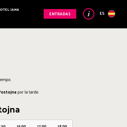
OTEL JAMA
ES
ENTRADAS
tiempo.
Postojna
por la tarde.
tojna
:30
16:00
17:00
18:00