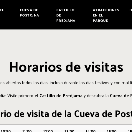
EL
CUEVA DE
CASTILLO
ATRACCIONES
H
POSTOJNA
DE
EN EL
PREDJAMA
PARQUE
Horarios de visitas
s abiertos todos los días, incluso durante los días festivos y con mal 
día: Visite primero
el Castillo de Predjama
y descubra la
Cueva de 
rio de visita de la Cueva de Pos
10:30
11:00
12:00
13:00
14:00
15:00
15