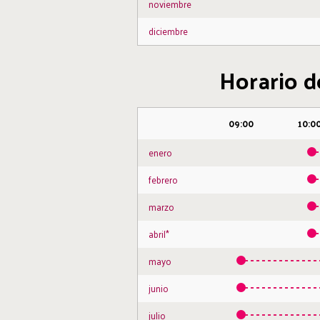
noviembre
diciembre
Horario de
09:00
10:0
enero
febrero
marzo
abril*
mayo
junio
julio