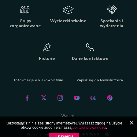
Grupy
Wycieczki szkolne
Spotkania i
zorganizowane
wydarzenia
Historie
Dane kontaktowe
Informacje o kierownictwie
Zapisz się do Newslettera
Warunki
© 2026 Park Jaskini Postojnej - Witamy na oficjalnej stronie
Korzystając z niniejszej strony internetowej, wyrażasz zgodę na użycie
internetowej
plików cookie zgodnie z naszą
polityką prywatności
.
Projekt strony internetowej:
INNOVATIF
Ustawienia