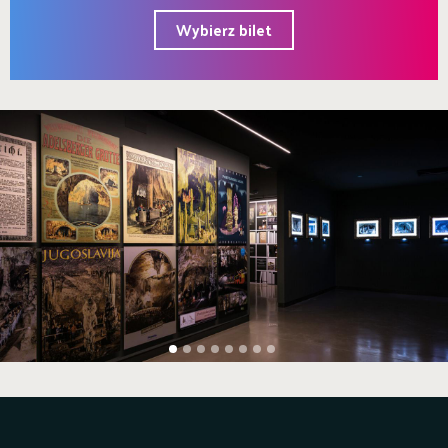
Wybierz bilet
1
2
3
4
5
6
7
8