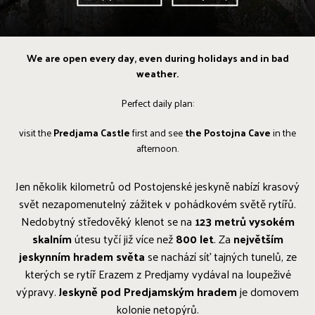
We are open every day, even during holidays and in bad
weather.
Perfect daily plan:
visit the
Predjama Castle
first and see
the Postojna Cave
in the
afternoon.
Jen několik kilometrů od Postojenské jeskyně nabízí krasový
svět nezapomenutelný zážitek v pohádkovém světě rytířů.
Nedobytný středověký klenot se na
123 metrů vysokém
skalním
útesu tyčí již více než
800 let
. Za
největším
jeskynním hradem světa
se nachází síť tajných tunelů, ze
kterých se rytíř Erazem z Predjamy vydával na loupeživé
výpravy.
Jeskyně pod Predjamským hradem
je domovem
kolonie netopýrů.