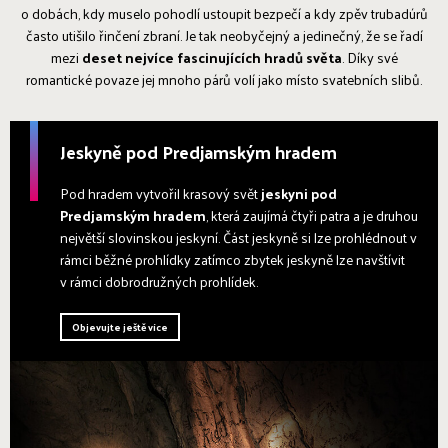
o dobách, kdy muselo pohodlí ustoupit bezpečí a kdy zpěv trubadúrů
často utišilo řinčení zbraní. Je tak neobyčejný a jedinečný, že se řadí
mezi
deset nejvíce fascinujících hradů světa
. Díky své
romantické povaze jej mnoho párů volí jako místo svatebních slibů.
Jeskyně pod Predjamským hradem
Pod hradem vytvořil krasový svět
jeskyni pod
Predjamským hradem
, která zaujímá čtyři patra a je druhou
největší slovinskou jeskyní. Část jeskyně si lze prohlédnout v
rámci běžné prohlídky zatímco zbytek jeskyně lze navštívit
v rámci dobrodružných prohlídek.
Objevujte ještě více