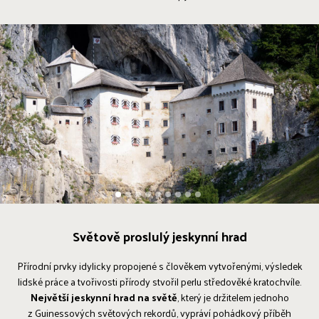
1
2
3
4
5
6
7
8
9
Světově proslulý jeskynní hrad
Přírodní prvky idylicky propojené s člověkem vytvořenými, výsledek
lidské práce a tvořivosti přírody stvořil perlu středověké kratochvíle.
Největší jeskynní hrad na světě
, který je držitelem jednoho
z Guinessových světových rekordů, vypráví pohádkový příběh