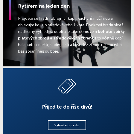
Rytířem na jeden den
Projděte se hradní zbrojnicí, kaplí, kuchyní, mučírnou a
objevujte kouzlo středověkého života. Podkroví hradu skýtá
nádherný výhled na údolí a je také domovem
bohaté sbírky
platových zbrojí a středověkých zbraní
, a to včetně kopí,
halaparten, mečů, kladiv, luků a kuší. Bez zbroje nejsou rytíři,
bez zbraní nejsou boje.
Přijeďte do říše divů!
Vybrat vstupenku