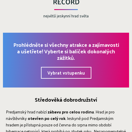
největší jeskynní hrad světa
Prohlédněte si všechny atrakce a zajímavosti
a ušetřete! Vyberte si balíček dokonalých
zážitků.
Vybrat vstupenku
Středověká dobrodružství
Predjamský hrad nabízí
zábavu pro celou rodinu
. Hrad je pro
návštěvníky
otevřen po celý rok
. Jeskyně pod Predjamským
hradem je přístupná pouze od června do srpna mimo období
hibernace netopýrů, která probíhá po zbytek roku. Nezapomenutelné