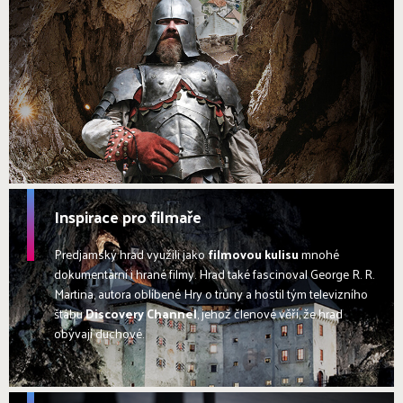
Inspirace pro filmaře
Predjamský hrad využili jako
filmovou kulisu
mnohé
dokumentární i hrané filmy. Hrad také fascinoval George R. R.
Martina, autora oblíbené Hry o trůny a hostil tým televizního
štábu
Discovery Channel
, jehož členové věří, že hrad
obývají duchové.