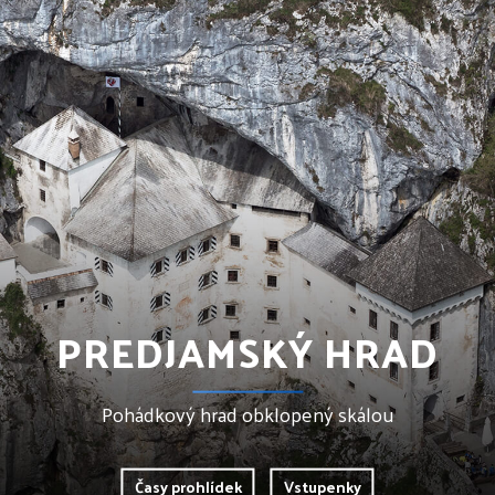
PREDJAMSKÝ HRAD
Pohádkový hrad obklopený skálou
Časy prohlídek
Vstupenky