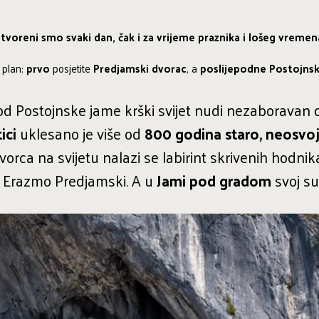
tvoreni smo svaki dan, čak i za vrijeme praznika i lošeg vremen
 plan:
prvo
posjetite
Predjamski dvorac
, a
poslijepodne Postojnsk
d Postojnske jame krški svijet nudi nezaboravan do
ici
uklesano je više od
800 godina staro, neosvo
vorca na svijetu nalazi se labirint skrivenih hodni
z Erazmo Predjamski. A u
Jami pod gradom
svoj su