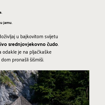
a.
u jamu.
življaj u bajkovitom svijetu
jivo srednjovjekovno čudo
.
ka odakle je na pljačkaške
 dom pronašli šišmiši.