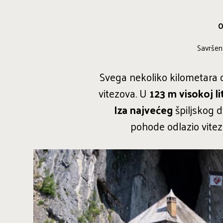
O
Savršen
Svega nekoliko kilometara o
vitezova. U
123 m visokoj lit
Iza najvećeg
špiljskog d
pohode odlazio vite