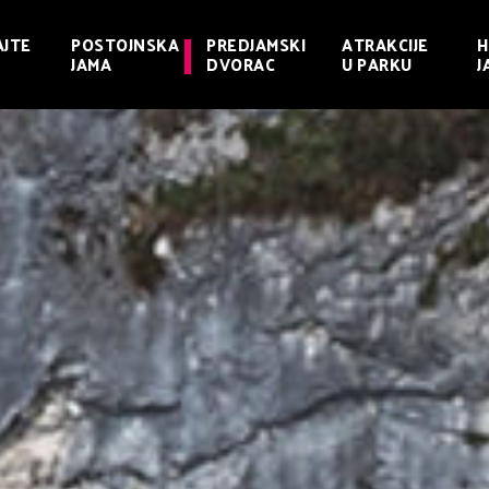
JTE
POSTOJNSKA
PREDJAMSKI
ATRAKCIJE
H
JAMA
DVORAC
U PARKU
J