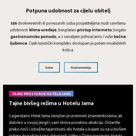
Potpuna udobnost za cijelu obitelj
156
dvokrevetnih ili povezanih soba posjetiteljima nudi savršenu
udobnost:
klima-uređaje
, besplatan
pristup internetu
, bogatu
gastronomsku ponudu,
a s veseljem prihvaćamo i vaše
kućne
ljubimce
. Cijeli turistički kompleks dostupan je putem invalidskih
kolica.
Sobe
Gastronomija
TAJNE PROSTORIJE HOTELA JAMA
Tajne bivšeg režima u Hotelu Jama
Legendarni Hotel Jama okružen je iznimnim znamenitostima, ali
duboko u svojoj jezgri i sam skriva posebnu atrakciju. Ostanite
preko noći i istražite tajanstveni dio hotela u kojem su se u bivšem
režimu događale tajne aktivnosti. Uđite u Tajne prostorije Hotela