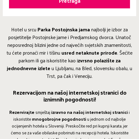
Pretraga
Hotel u srcu
Parka Postojnska jama
najbolji je izbor za
posjetitelje Postojnske jame i Predjamskog dvorca. Unatoč
neposrednoj blizini jedne od najvećih svjetskih znamenitosti,
tu ćete pronaći mir i tišinu
usred netaknute prirode
. Šećite
parkom ili ga iskoristite kao i
zvrsno polazište za
jednodnevne izlete
u Ljubljanu, na Bled, slovensku obalu, u
Trst, pa čak i Veneciju.
Rezervacijom na našoj internetskoj stranici do
iznimnih pogodnosti!
Rezervirajte
smještaj
izravno na našoj internetskoj stranici
i
iskoristite
mnogobrojne pogodnosti
u jednom od najbolje
ocijenjenih hotela u Sloveniji. Preskočite red pri kupnji karata, jer
ćemo se za vaše obilaske pobrinuti na recepciji hotela. Iskoristite