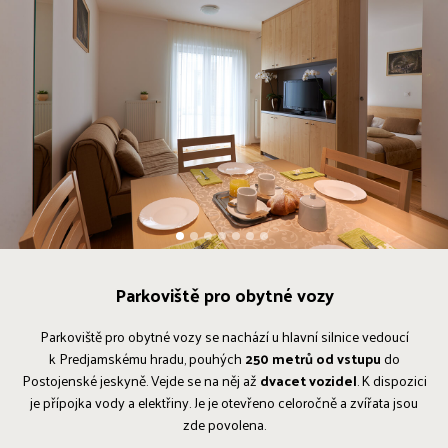
1
2
3
4
5
6
7
Parkoviště pro obytné vozy
Parkoviště pro obytné vozy se nachází u hlavní silnice vedoucí
k Predjamskému hradu, pouhých
250 metrů od vstupu
do
Postojenské jeskyně. Vejde se na něj až
dvacet vozidel
. K dispozici
je přípojka vody a elektřiny. Je je otevřeno celoročně a zvířata jsou
zde povolena.