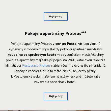
Najít pokoj
Pokoje a apartmány Proteus***
Pokoje a apartmány Proteus v
centru Postojné
jsou vkusně
vybaveny v moderním stylu. Každý pokoj či apartmán má vlastní
koupelnu se sprchovým koutem
a vysoušečem vlasů. Všechny
pokoje a apartmány mají také připojení na Wi-Fi, kabelovou televizi a
klimatizaci.
Restaurace Proteus
nabízí všechny
druhy jídel
(snídaně,
obědy a večeře). Odtud to máte jen kousek cesty pěšky
k Postojenské jeskyni. Během návštěvy jeskyně můžete vaše
zavazadla ponechat v hotelu.
Najít pokoj