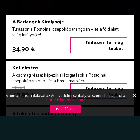
A Barlangok Királynője
Túrázzon a Postojnai cseppkőbarlangban ‒ ez a föld alatti
világ királynője!
Fedezzen fel még
34,90 €
többet
Két élmény
A csomag részét képezik a látogatások a Postojnai
cseppkőbarlangba és a Predjamai várba.
58,90 €
Fedezzen fel még
49,90 €
többet
A honlap használatával az Adatvédelmi szabályzat szerint hozzájárul a
cookie-k használatához
.
Beállítások
A tökéletes barlangi élmény
A csomag részét képezik a jegyek a Postojnai
cseppkőbarlangba, a Vivariumba, valamit az Expo Cave
Karstba és a Világkiállítás pillangóihoz.
60,50 €
Fedezzen fel még