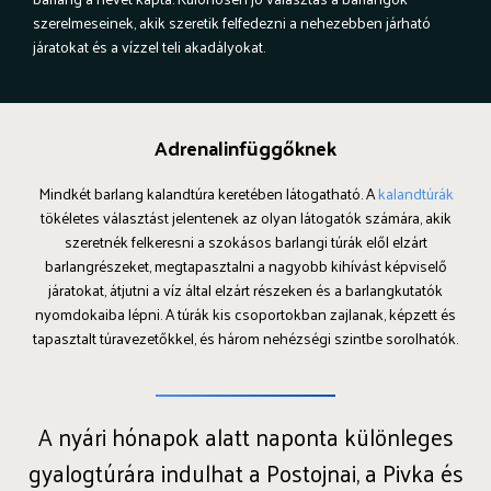
szerelmeseinek, akik szeretik felfedezni a nehezebben járható
járatokat és a vízzel teli akadályokat.
Adrenalinfüggőknek
Mindkét barlang kalandtúra keretében látogatható. A
kalandtúrák
tökéletes választást jelentenek az olyan látogatók számára, akik
szeretnék felkeresni a szokásos barlangi túrák elől elzárt
barlangrészeket, megtapasztalni a nagyobb kihívást képviselő
járatokat, átjutni a víz által elzárt részeken és a barlangkutatók
nyomdokaiba lépni. A túrák kis csoportokban zajlanak, képzett és
tapasztalt túravezetőkkel, és három nehézségi szintbe sorolhatók.
A nyári hónapok alatt naponta különleges
gyalogtúrára indulhat a Postojnai, a Pivka és