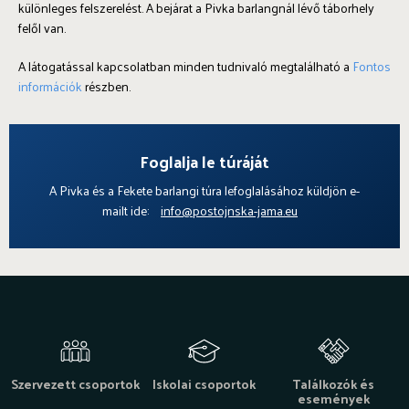
különleges felszerelést. A bejárat a Pivka barlangnál lévő táborhely
felől van.
A látogatással kapcsolatban minden tudnivaló megtalálható a
Fontos
információk
részben.
Foglalja le túráját
A Pivka és a Fekete barlangi túra lefoglalásához küldjön e-
mailt ide:
info@postojnska-jama.eu
Szervezett csoportok
Iskolai csoportok
Találkozók és
események