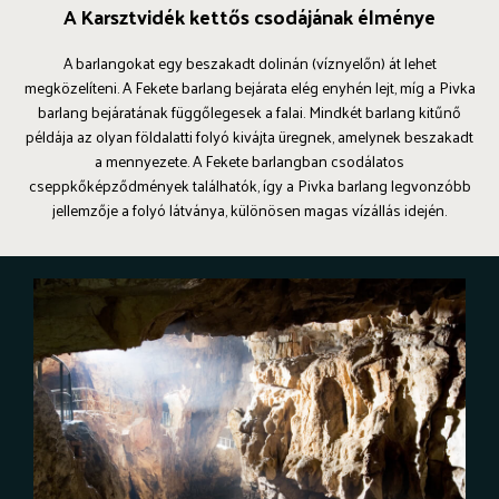
A Karsztvidék kettős csodájának élménye
A barlangokat egy beszakadt dolinán (víznyelőn) át lehet
megközelíteni. A Fekete barlang bejárata elég enyhén lejt, míg a Pivka
barlang bejáratának függőlegesek a falai. Mindkét barlang kitűnő
példája az olyan földalatti folyó kivájta üregnek, amelynek beszakadt
a mennyezete. A Fekete barlangban csodálatos
cseppkőképződmények találhatók, így a Pivka barlang legvonzóbb
jellemzője a folyó látványa, különösen magas vízállás idején.