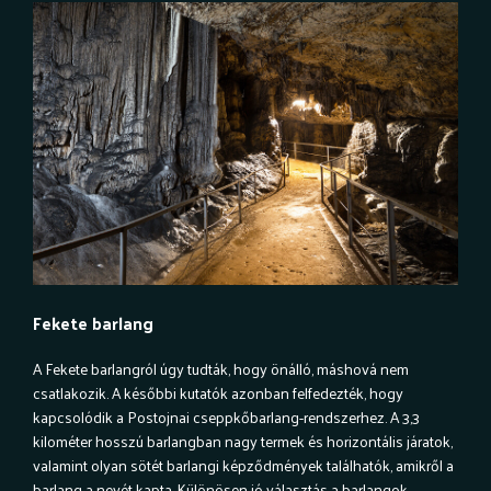
Fekete barlang
A Fekete barlangról úgy tudták, hogy önálló, máshová nem
csatlakozik. A későbbi kutatók azonban felfedezték, hogy
kapcsolódik a Postojnai cseppkőbarlang-rendszerhez. A 3,3
kilométer hosszú barlangban nagy termek és horizontális járatok,
valamint olyan sötét barlangi képződmények találhatók, amikről a
barlang a nevét kapta. Különösen jó választás a barlangok