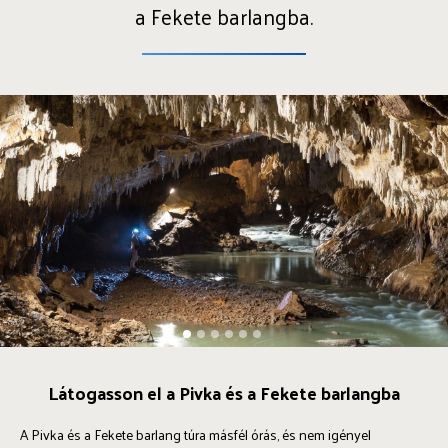
a Fekete barlangba.
1
2
3
4
5
6
Látogasson el a Pivka és a Fekete barlangba
A Pivka és a Fekete barlang túra másfél órás, és nem igényel