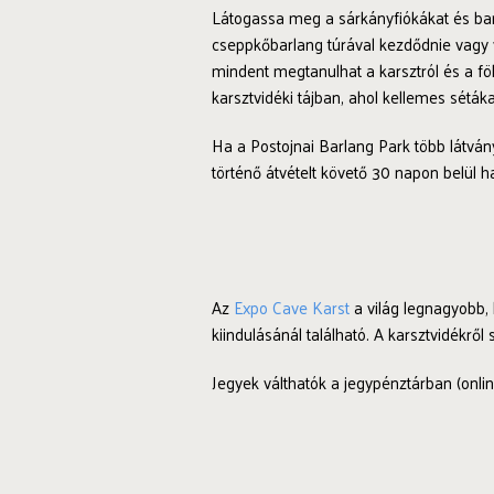
Látogassa meg a sárkányfiókákat és barl
cseppkőbarlang túrával kezdődnie vagy 
mindent megtanulhat a karsztról és a föl
karsztvidéki tájban, ahol kellemes séták
Ha a Postojnai Barlang Park több látván
történő átvételt követő 30 napon belül ha
Az
Expo Cave Karst
a világ legnagyobb, b
kiindulásánál található. A karsztvidékről 
Jegyek válthatók a jegypénztárban (onli