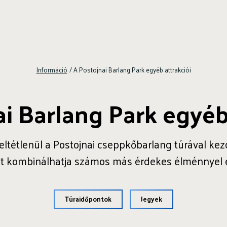
Információ
/
A Postojnai Barlang Park egyéb attrakciói
i Barlang Park egyéb
ltétlenül a Postojnai cseppkőbarlang túrával ke
át kombinálhatja számos más érdekes élménnyel 
Túraidőpontok
Jegyek