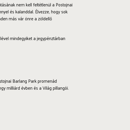
ásának nem kell feltétlenül a Postojnai
nyel és kalanddal. Élvezze, hogy sok
inden más vár önre a zöldellő
elével mindegyiket a jegypénztárban
 Postojnai Barlang Park promenád
egy milliárd évben és a Világ pillangói.