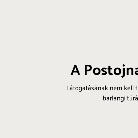
A Postojna
Látogatásának nem kell fe
barlangi túr