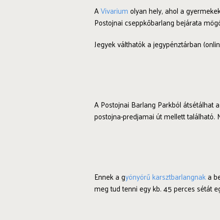
A
Vivarium
olyan hely, ahol a gyermekektő
Postojnai cseppkőbarlang bejárata mögött
Jegyek válthatók a jegypénztárban (onli
A Postojnai Barlang Parkból átsétálhat 
postojna-predjamai út mellett található. 
Ennek a g
yönyörű karsztbarlangnak
a be
meg tud tenni egy kb. 45 perces sétát 