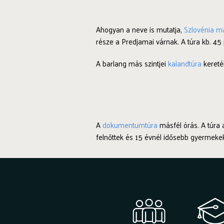
Ahogyan a neve is mutatja,
Szlovénia m
része a Predjamai várnak. A túra kb. 45
A barlang más szintjei
kalandtúra
kereté
A
dokumentumtúra
másfél órás. A túra 
felnőttek és 15 évnél idősebb gyermekek