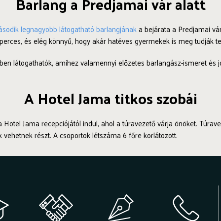
Barlang a Predjamai vár alatt
ásodik legnagyobb látogatható barlangjának
a bejárata a Predjamai vár
 perces, és elég könnyű, hogy akár hatéves gyermekek is meg tudják te
ben látogathatók, amihez valamennyi előzetes barlangász-ismeret és jó 
A Hotel Jama titkos szobái
a Hotel Jama recepciójától indul, ahol a túravezető várja önöket. Túrav
 vehetnek részt. A csoportok létszáma 6 főre korlátozott.