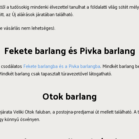
l a tudósokig mindenki élvezettel tanulhat a földalatti világ sötét mély
, az Új aláírások járatában található.
ne vásárlás nem lehetséges).
Fekete barlang és Pivka barlang
a csodálatos
Fekete barlangba és a Pivka barlangba
. Mindkét barlang be
Mindkét barlang csak tapasztalt túravezetővel látogatható.
Otok barlang
járata Veliki Otok faluban, a postojna-predjamai út mellett található. A
egy könnyű ösvényen.