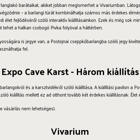
anglakó barátaikat, akiket jobban megismerhet a Vivariumban. Látogat
végződnie – a barlangi túrát kombinálhatja számos más érdekes élmén
di élet fejlődéséről szóló interaktív kiállításainkon. Ezek és még sok m
at tehet a halkan csobogó Pivka folyóval a háttérben.
yosságára is jegye van, a Postojnai cseppkőbarlangba szóló jegy kivét
sználhatja fel.
Expo Cave Karst - Három kiállítás
arlangokról és a karsztvidékről szóló kiállítása. A kiállítási pavilon a
szóló kiállítás mellett ez ad otthont tovább két érdekes kiállításnak: Élet 
ne vásárlás nem lehetséges).
Vivarium