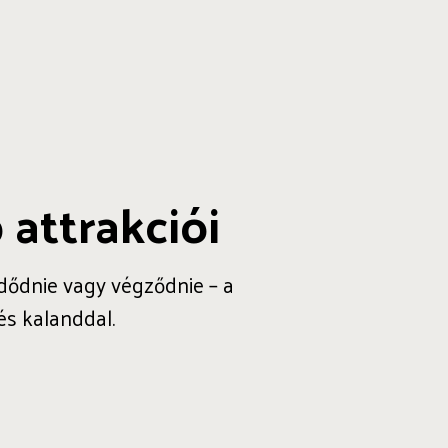
 attrakciói
zdődnie vagy végződnie – a
és kalanddal.