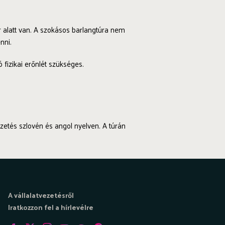
 alatt van. A szokásos barlangtúra nem
nni.
fizikai erőnlét szükséges.
ezetés szlovén és angol nyelven. A túrán
A vállalatvezetésről
Iratkozzon fel a hírlevélre