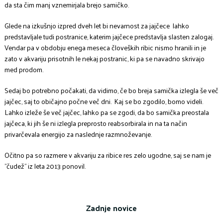
da sta čim manj vznemirjala brejo samičko.
Glede na izkušnjo izpred dveh let bi nevarnost za jajčece lahko
predstavljale tudi postranice, katerim jajčece predstavlja slasten zalogaj.
Vendar pa v obdobju enega meseca človeških ribic nismo hranili in je
zato v akvariju prisotnih le nekaj postranic, ki pa se navadno skrivajo
med prodom.
Sedaj bo potrebno počakati, da vidimo, če bo breja samička izlegla še več
jajčec, saj to običajno počne več dni. Kaj se bo zgodilo, bomo videli.
Lahko izleže še več jajčec, lahko pa se zgodi, da bo samička preostala
jajčeca, ki jih še ni izlegla preprosto reabsorbirala in na ta način
privarčevala energijo za naslednje razmnoževanje.
Očitno pa so razmere v akvariju za ribice res zelo ugodne, saj se nam je
"čudež" iz leta 2013 ponovil.
Zadnje novice