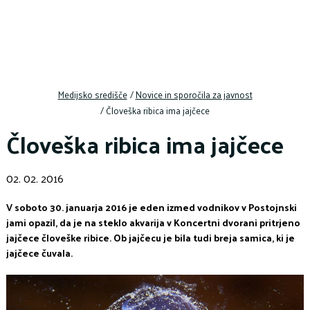
Medijsko središče
/
Novice in sporočila za javnost
/
Človeška ribica ima jajčece
Človeška ribica ima jajčece
02. 02. 2016
V soboto 30. januarja 2016 je eden izmed vodnikov v Postojnski
jami opazil, da je na steklo akvarija v Koncertni dvorani pritrjeno
jajčece človeške ribice. Ob jajčecu je bila tudi breja samica, ki je
jajčece čuvala.