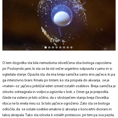
1
2
3
4
5
6
7
8
O tem dogodku sta bila nemudoma obveščena oba biologa zaposlena
pri Postojnski jami, ki sta se še isti večer urgentno odpravila v jamo in si
ogledala stanje. Opazila sta, da ima breja samička samo eno jajčece, ki pa
ga intenzivno brani. Kmalu po tistem, ko sta prispela do akvarija, se je
»materi« oz. jajčecu približal eden izmed ostalih osebkov. Breja samička je
silovito odreagirala in vsiljivca ugriznila v bok, s čimer ga je prepodila.
Glede na videno je bilo očitno, da v obstoječem stanju breja človeška
ribica ne bi imela miru oz. bi bilo jajčece ogroženo. Zato sta se biologa
odločila, da se ostale osebke umakne iz akvarija v koncertni dvorani in
takoj ukrepala. Tako sta izlovila 6 ostalih proteusov, pri tem pa sva pazila,