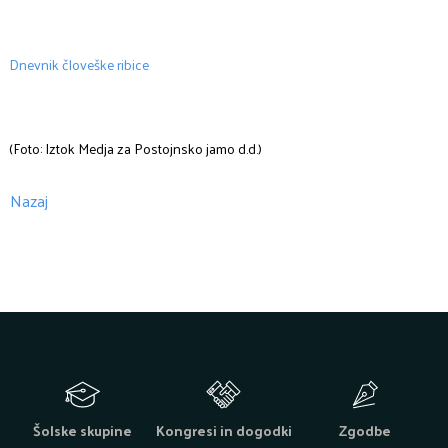
Dnevnik človeške ribice
(Foto: Iztok Medja za Postojnsko jamo d.d.)
Nazaj
Šolske skupine
Kongresi in dogodki
Zgodbe