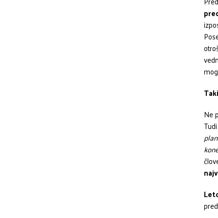
Pred
pre
izpo
Pose
otro
vedn
mogo
Taki
Ne p
Tudi
plan
kone
člov
najv
Leto
pred