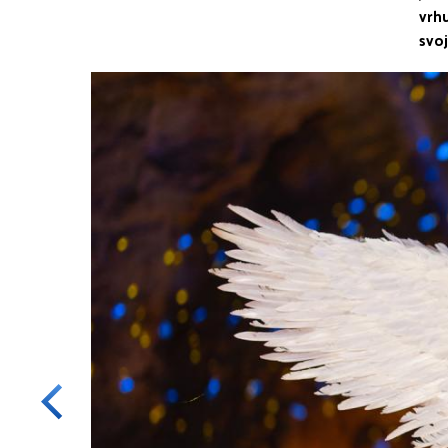
vrhu
svo