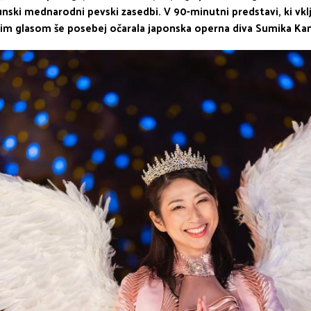
nski mednarodni pevski zasedbi. V 90-minutni predstavi, ki vklj
jim glasom še posebej očarala japonska operna diva Sumika Ka