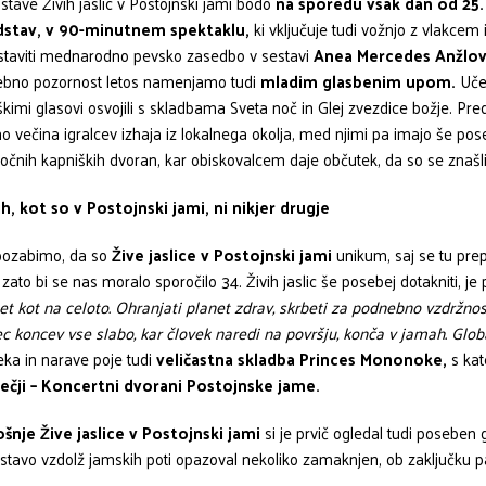
stave Živih jaslic v Postojnski jami bodo
na sporedu vsak dan od 25.
dstav, v 90-minutnem spektaklu,
ki vključuje tudi vožnjo z vlakcem 
staviti mednarodno pevsko zasedbo v sestavi
Anea Mercedes Anžlova
bno pozornost letos namenjamo tudi
mladim glasbenim upom.
Učen
škimi glasovi osvojili s skladbama Sveta noč in Glej zvezdice božje. Pr
o večina igralcev izhaja iz lokalnega okolja, med njimi pa imajo še pose
čnih kapniških dvoran, kar obiskovalcem daje občutek, da so se znašli
h, kot so v Postojnski jami, ni nikjer drugje
ozabimo, da so
Žive jaslice v Postojnski jami
unikum, saj se tu pre
 zato bi se nas moralo sporočilo 34. Živih jaslic še posebej dotakniti, je
et kot na celoto. Ohranjati planet zdrav, skrbeti za podnebno vzdržnos
c koncev vse slabo, kar človek naredi na površju, konča v jamah. Glob
eka in narave poje tudi
veličastna skladba Princes Mononoke,
s ka
ečji – Koncertni dvorani Postojnske jame.
šnje Žive jaslice v Postojnski jami
si je prvič ogledal tudi poseben 
stavo vzdolž jamskih poti opazoval nekoliko zamaknjen, ob zaključku pa