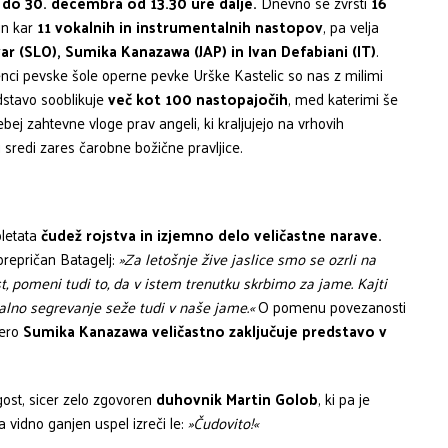
 do 30. decembra od 13.30 ure dalje.
Dnevno se zvrsti
16
in kar
11 vokalnih in instrumentalnih nastopov
, pa velja
r (SLO), Sumika Kanazawa (JAP) in Ivan Defabiani (IT)
.
ci pevske šole operne pevke Urške Kastelic so nas z milimi
edstavo sooblikuje
več kot 100 nastopajočih
, med katerimi še
bej zahtevne vloge prav angeli, ki kraljujejo na vrhovih
 sredi zares čarobne božične pravljice.
pletata
čudež rojstva in izjemno delo veličastne narave.
 prepričan Batagelj:
»Za letošnje žive jaslice smo se ozrli na
t, pomeni tudi to, da v istem trenutku skrbimo za jame. Kajti
alno segrevanje seže tudi v naše jame.«
O pomenu povezanosti
tero
Sumika Kanazawa veličastno zaključuje predstavo v
gost, sicer zelo zgovoren
duhovnik Martin Golob
, ki pa je
 vidno ganjen uspel izreči le:
»Čudovito!«