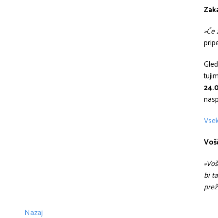
Zaka
»Če 
pripe
Gled
tuji
24.
nasp
Vsek
Voš
»Voš
bi t
prež
Nazaj