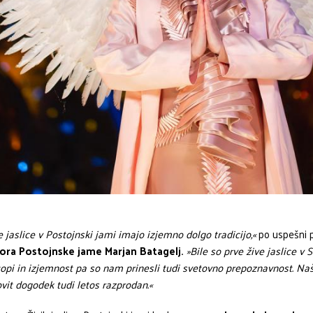
e jaslice v Postojnski jami imajo izjemno dolgo tradicijo,«
po uspešni 
ora Postojnske jame Marjan Batagelj.
»Bile so prve žive jaslice v S
topi in izjemnost pa so nam prinesli tudi svetovno prepoznavnost. Na
vit dogodek tudi letos razprodan.«