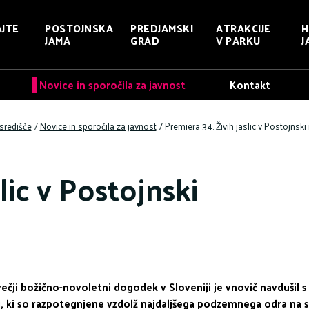
JTE
POSTOJNSKA
PREDJAMSKI
ATRAKCIJE
H
JAMA
GRAD
V PARKU
J
Novice in sporočila za javnost
Kontakt
središče
/
Novice in sporočila za javnost
/
Premiera 34. Živih jaslic v Postojnski
lic v Postojnski
ečji božično-novoletni dogodek v Sloveniji je vnovič navdušil s 
, ki so razpotegnjene vzdolž najdaljšega podzemnega odra na svet