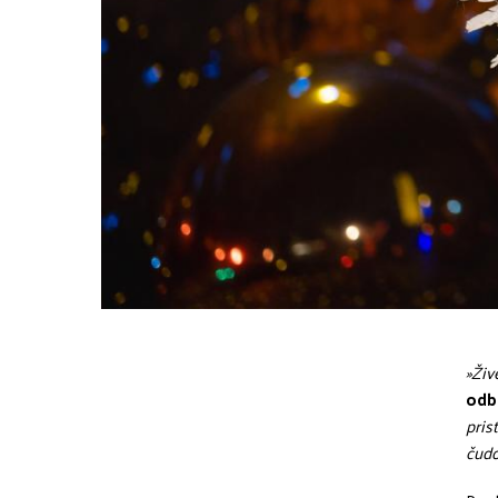
»Živ
odb
pris
čudo