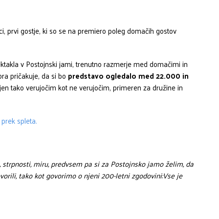
ci, prvi gostje, ki so se na premiero poleg domačih gostov
ktakla v Postojnski jami, trenutno razmerje med domačimi in
ra pričakuje, da si bo
predstavo ogledalo med 22.000 in
en tako verujočim kot ne verujočim, primeren za družine in
prek spleta.
a, strpnosti, miru, predvsem pa si za Postojnsko jamo želim, da
ovorili, tako kot govorimo o njeni 200-letni zgodovini:Vse je