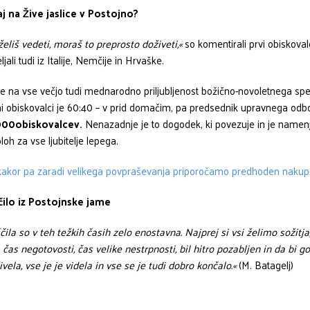
j na Žive jaslice v Postojno?
želiš vedeti, moraš to preprosto doživeti,«
so komentirali prvi obiskoval
ljali tudi iz Italije, Nemčije in Hrvaške.
e na vse večjo tudi mednarodno priljubljenost božično-novoletnega spe
mi obiskovalci je 60:40 – v prid domačim, pa predsednik upravnega odbo
000obiskovalcev.
Nenazadnje je to dogodek, ki povezuje in je namenj
loh za vse ljubitelje lepega.
akor pa zaradi velikega povpraševanja priporočamo predhoden nakup 
čilo iz Postojnske jame
čila so v teh težkih časih zelo enostavna. Najprej si vsi želimo sožitj
a čas negotovosti, čas velike nestrpnosti, bil hitro pozabljen in da bi g
ivela, vse je je videla in vse se je tudi dobro končalo.«
(M. Batagelj)