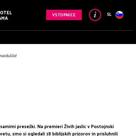
OTEL
SL
VSTOPNICE
AMA
 navdušila!
samimi presežki. Na premieri Živih jaslic v Postojnski
u, smo si ogledali 18 biblijskih prizorov in prisluhnili