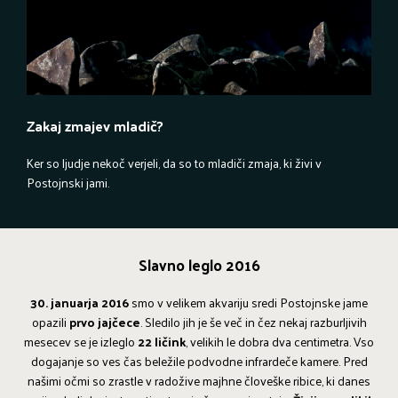
Zakaj zmajev mladič?
Ker so ljudje nekoč verjeli, da so to mladiči zmaja, ki živi v
Postojnski jami.
Slavno leglo 2016
30. januarja 2016
smo v velikem akvariju sredi Postojnske jame
opazili
prvo jajčece
. Sledilo jih je še več in čez nekaj razburljivih
mesecev se je izleglo
22 ličink
, velikih le dobra dva centimetra. Vso
dogajanje so ves čas beležile podvodne infrardeče kamere. Pred
našimi očmi so zrastle v radožive majhne človeške ribice, ki danes