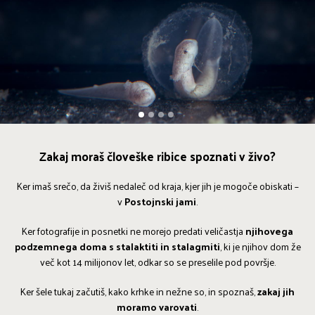
1
2
3
4
Zakaj moraš človeške ribice spoznati v živo?
Ker imaš srečo, da živiš nedaleč od kraja, kjer jih je mogoče obiskati –
v
Postojnski jami
.
Ker fotografije in posnetki ne morejo predati veličastja
njihovega
podzemnega doma s stalaktiti in stalagmiti
, ki je njihov dom že
več kot 14 milijonov let, odkar so se preselile pod površje.
Ker šele tukaj začutiš, kako krhke in nežne so, in spoznaš,
zakaj jih
moramo varovati
.