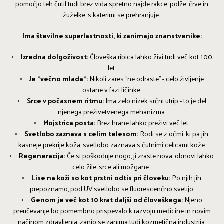
pomočjo teh čutil tudi brez vida spretno najde rakce, polže, črve in
žuželke, s katerimi se prehranjuje.
Ima številne superlastnosti, ki zanimajo znanstvenike:
Izredna dolgoživost:
Človeška ribica lahko živi tudi več kot 100
let.
Je "večno mlada":
Nikoli zares "ne odraste" - celo življenje
ostane v fazi ličinke.
Srce v počasnem ritmu:
Ima zelo nizek srčni utrip - to je del
njenega preživetvenega mehanizma.
Mojstrica posta:
Brez hrane lahko preživi več let.
Svetlobo zaznava s celim telesom:
Rodi se z očmi, ki pa jih
kasneje prekrije koža, svetlobo zaznava s čutnimi celicami kože.
Regeneracija:
Če si poškoduje nogo, ji zraste nova, obnovi lahko
celo žile, srce ali možgane.
Lise na koži so kot prstni odtis pri človeku:
Po njih jih
prepoznamo, pod UV svetlobo se fluorescenčno svetijo.
Genom je več kot 10 krat daljši od človeškega:
Njeno
preučevanje bo pomembno prispevalo k razvoju medicine in novim
načinom zdravljenja, zanjo se zanima tudi kozmetična industrija.