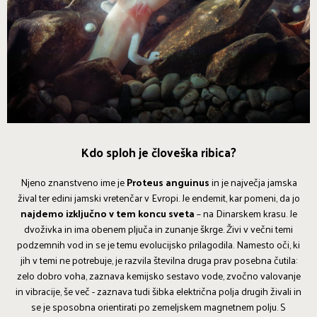
Kdo sploh je človeška ribica?
Njeno znanstveno ime je
Proteus anguinus
in je največja jamska
žival ter edini jamski vretenčar v Evropi. Je endemit, kar pomeni, da jo
najdemo izključno v tem koncu sveta
– na Dinarskem krasu. Je
dvoživka in ima obenem pljuča in zunanje škrge. Živi v večni temi
podzemnih vod in se je temu evolucijsko prilagodila. Namesto oči, ki
jih v temi ne potrebuje, je razvila številna druga prav posebna čutila:
zelo dobro voha, zaznava kemijsko sestavo vode, zvočno valovanje
in vibracije, še več - zaznava tudi šibka električna polja drugih živali in
se je sposobna orientirati po zemeljskem magnetnem polju. S