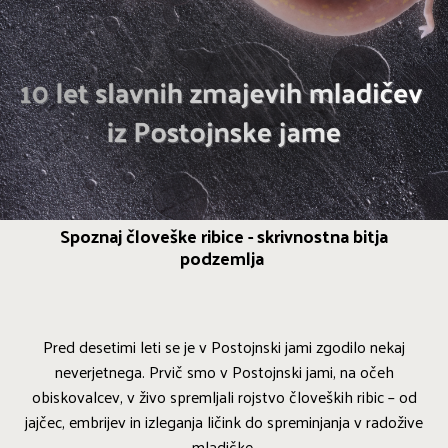
Spoznaj človeške ribice - skrivnostna bitja
podzemlja
Pred desetimi leti se je v Postojnski jami zgodilo nekaj
neverjetnega. Prvič smo v Postojnski jami, na očeh
obiskovalcev, v živo spremljali rojstvo človeških ribic – od
jajčec, embrijev in izleganja ličink do spreminjanja v radožive
mladičke.