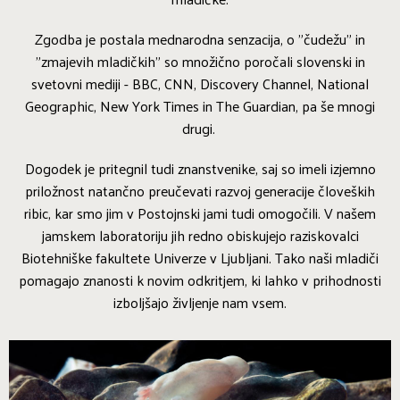
Zgodba je postala mednarodna senzacija, o "čudežu" in
"zmajevih mladičkih" so množično poročali slovenski in
svetovni mediji - BBC, CNN, Discovery Channel, National
Geographic, New York Times in The Guardian, pa še mnogi
drugi.
Dogodek je pritegnil tudi znanstvenike, saj so imeli izjemno
priložnost natančno preučevati razvoj generacije človeških
ribic, kar smo jim v Postojnski jami tudi omogočili. V našem
jamskem laboratoriju jih redno obiskujejo raziskovalci
Biotehniške fakultete Univerze v Ljubljani. Tako naši mladiči
pomagajo znanosti k novim odkritjem, ki lahko v prihodnosti
izboljšajo življenje nam vsem.