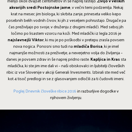
merijo okoli dvajset centimetrov in še naprej rastejo.
Živijo v velikih
akvarijih sredi Postojnske jame
, v večni temi podzemlja. Nekaj
krat na mesec jim biologa, ki skrbita zanje, prineseta veliko kepo
posebnih belih vodnih črvov, ki jih z veseljem pohrustajo. Drugače pa
čas preživljajo po svoje, v druženju z drugimi mladiči. Med seboj jih
ločimo po lisastem vzorcu na koži. Med mladički iz legla 2016 je
najslavnejši Viktor
, ki mu je po poškodbi v pretepu zrasla povsem
nova nogica. Ponosni smo tudi na
mladiča Borisa
, ki je imel
najmanjše možnosti za preživetje, a neverjetno volja do življenja –
danes je povsem zdrav in še naprej pridno raste.
Kapljica in Kras
sta
mladička, ki ste jim ime dali vi – naši obiskovalci in ljubitelji človeških
ribic iz vse Slovenije v akciji Generali Invesments. Izbirali ste med več
kot 4 tisoč predlogi in se z glasovanjem odločili za ti čudoviti imeni.
Poglej Dnevnik človeške ribice 2016
in razburljive dogodke v
njihovem življenju.