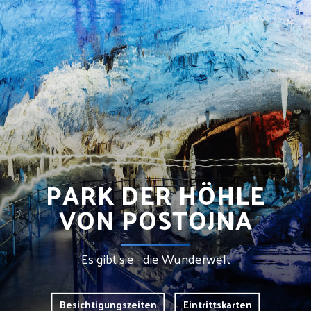
PARK DER HÖHLE
VON POSTOJNA
Es gibt sie - die Wunderwelt
Besichtigungszeiten
Eintrittskarten